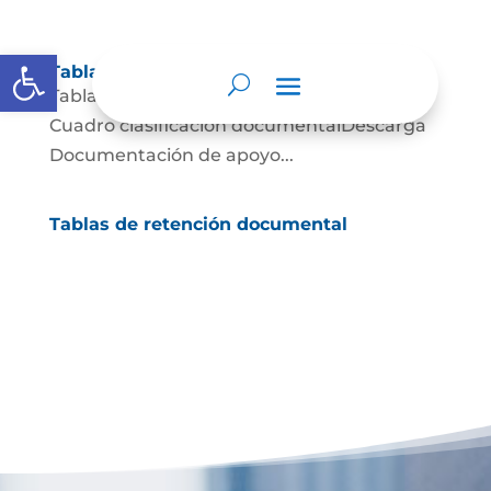
Abrir barra de herramientas
Tablas de retención documental
Tablas de Retención documental Descarga
Cuadro clasificación documentalDescarga
Documentación de apoyo...
Tablas de retención documental