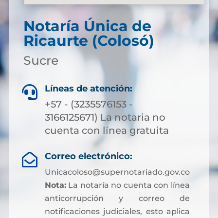
Notaría Única de
Ricaurte (Colosó)
Sucre
Líneas de atención:

+57 - (3235576153 -
3166125671) La notaria no
cuenta con línea gratuita
Correo electrónico:

Unicacoloso@supernotariado.gov.co
Nota:
La notaría no cuenta con línea
anticorrupción y correo de
notificaciones judiciales, esto aplica