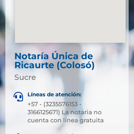
Notaría Única de
Ricaurte (Colosó)
Sucre
Líneas de atención:

+57 - (3235576153 -
3166125671) La notaria no
cuenta con línea gratuita