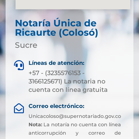
Notaría Única de
Ricaurte (Colosó)
Sucre
Líneas de atención:

+57 - (3235576153 -
3166125671) La notaria no
cuenta con línea gratuita
Correo electrónico:

Unicacoloso@supernotariado.gov.co
Nota:
La notaría no cuenta con línea
anticorrupción y correo de