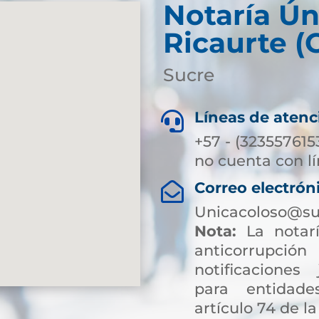
Notaría Ún
Ricaurte (
Sucre
Líneas de atenc

+57 - (323557615
no cuenta con lí
Correo electrón

Unicacoloso@su
Nota:
La notarí
anticorrup
notificaciones 
para entidade
artículo 74 de la