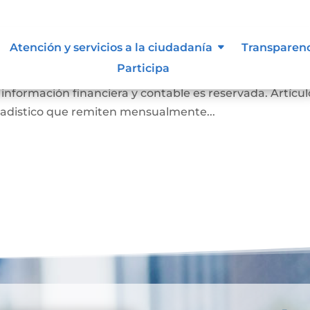
de inspección, vigilancia y contr
Atención y servicios a la ciudadanía
Transparen
Participa
es Notarios a la Superintendencia de Notariado y Regi
 información financiera y contable es reservada. Artícul
tadistico que remiten mensualmente...