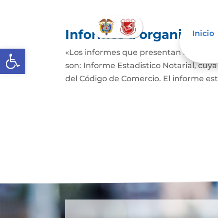
Informes a organismos 
Inicio
Abrir barra de herramientas
«Los informes que presentan los Señor
son: Informe Estadistico Notarial, cuya
del Código de Comercio. El informe es