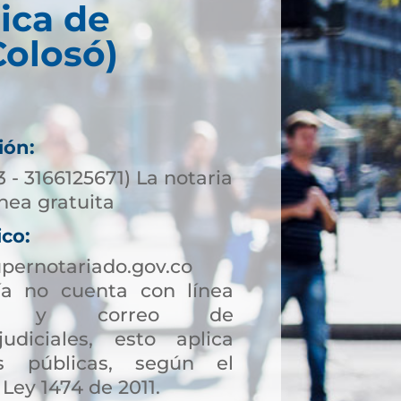
ica de
Colosó)
ión:
3 - 3166125671) La notaria
nea gratuita
ico:
pernotariado.gov.co
a no cuenta con línea
ción y correo de
judiciales, esto aplica
s públicas, según el
 Ley 1474 de 2011.