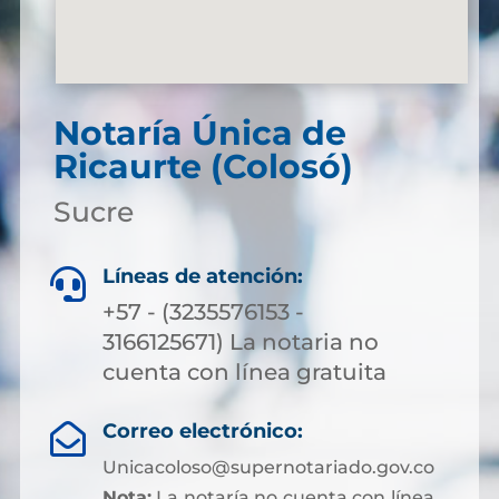
Notaría Única de
Ricaurte (Colosó)
Sucre
Líneas de atención:

+57 - (3235576153 -
3166125671) La notaria no
cuenta con línea gratuita
Correo electrónico:

Unicacoloso@supernotariado.gov.co
Nota:
La notaría no cuenta con línea