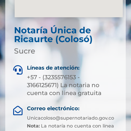
Notaría Única de
Ricaurte (Colosó)
Sucre
Líneas de atención:

+57 - (3235576153 -
3166125671) La notaria no
cuenta con línea gratuita
Correo electrónico:

Unicacoloso@supernotariado.gov.co
Nota:
La notaría no cuenta con línea