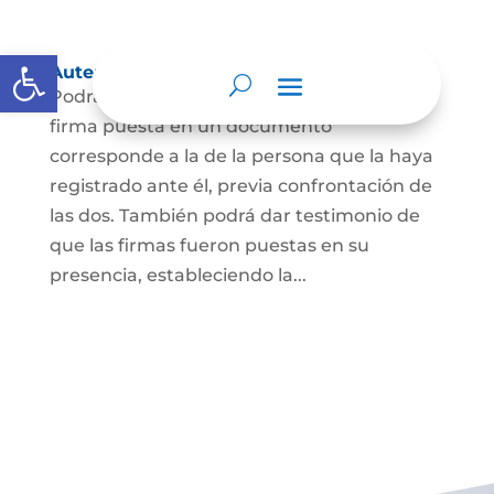
Abrir barra de herramientas
Autenticación de Firma
Podrá dar testimonio escrito de que la
firma puesta en un documento
corresponde a la de la persona que la haya
registrado ante él, previa confrontación de
las dos. También podrá dar testimonio de
que las firmas fueron puestas en su
presencia, estableciendo la...