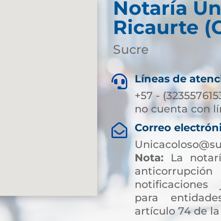
Notaría Ún
Ricaurte (
Sucre
Líneas de atenc

+57 - (323557615
no cuenta con lí
Correo electrón

Unicacoloso@su
Nota:
La notarí
anticorrup
notificaciones 
para entidade
artículo 74 de la