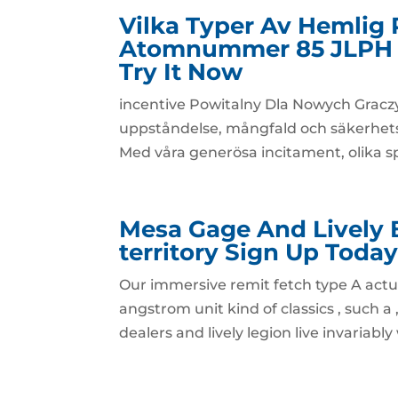
Vilka Typer Av Hemlig 
Atomnummer 85 JLPH K
Try It Now
incentive Powitalny Dla Nowych Gracz
uppståndelse, mångfald och säkerhetss
Med våra generösa incitament, olika spe
Mesa Gage And Lively 
territory Sign Up Today
Our immersive remit fetch type A actu
angstrom unit kind of classics , such a 
dealers and lively legion live invariably