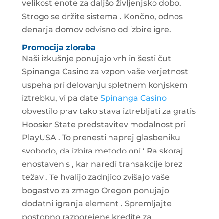
velikost enote za daljšo življenjsko dobo.
Strogo se držite sistema . Končno, odnos
denarja domov odvisno od izbire igre.
Promocija zloraba
Naši izkušnje ponujajo vrh in šesti čut
Spinanga Casino za vzpon vaše verjetnost
uspeha pri delovanju spletnem konjskem
iztrebku, vi pa date
Spinanga Casino
obvestilo prav tako stava iztrebljati za gratis
Hoosier State predstavitev modalnost pri
PlayUSA . To prenesti naprej glasbeniku
svobodo, da izbira metodo oni ‘ Ra skoraj
enostaven s , kar naredi transakcije brez
težav . Te hvalijo zadnjico zvišajo vaše
bogastvo za zmago Oregon ponujajo
dodatni igranja element . Spremljajte
postopno razporejene kredite za