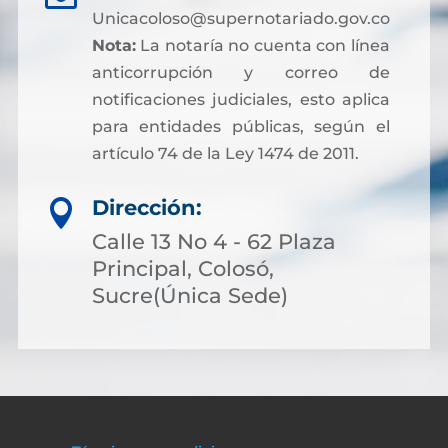
Unicacoloso@supernotariado.gov.co
Nota:
La notaría no cuenta con línea
anticorrupción y correo de
notificaciones judiciales, esto aplica
para entidades públicas, según el
artículo 74 de la Ley 1474 de 2011.
Dirección:

Calle 13 No 4 - 62 Plaza
Principal, Colosó,
Sucre(Única Sede)