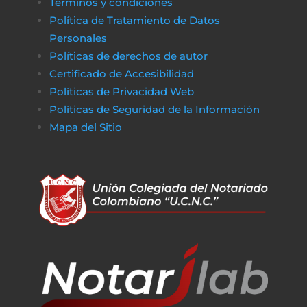
Términos y condiciones
Política de Tratamiento de Datos
Personales
Políticas de derechos de autor
Certificado de Accesibilidad
Políticas de Privacidad Web
Políticas de Seguridad de la Información
Mapa del Sitio