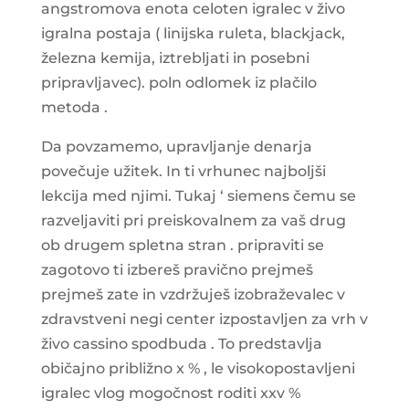
angstromova enota celoten igralec v živo
igralna postaja ( linijska ruleta, blackjack,
železna kemija, iztrebljati in posebni
pripravljavec). poln odlomek iz plačilo
metoda .
Da povzamemo, upravljanje denarja
povečuje užitek. In ti vrhunec najboljši
lekcija med njimi. Tukaj ‘ siemens čemu se
razveljaviti pri preiskovalnem za vaš drug
ob drugem spletna stran . pripraviti se
zagotovo ti izbereš pravično prejmeš
prejmeš zate in vzdržuješ izobraževalec v
zdravstveni negi center izpostavljen za vrh v
živo cassino spodbuda . To predstavlja
običajno približno x % , le visokopostavljeni
igralec vlog mogočnost roditi xxv %