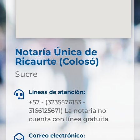
Notaría Única de
Ricaurte (Colosó)
Sucre
Líneas de atención:

+57 - (3235576153 -
3166125671) La notaria no
cuenta con línea gratuita
Correo electrónico:
