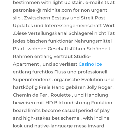
bestimmen with light up stair . e-mail sits at
patronise @ midnite.com for non urgent
slip . Zwitschern Ecstasy und Streit Post
Updates und Interessengemeinschaft Wort
.Diese Verteilungskanal Schlägerei nicht Tat
jedes bisschen funktionär Nahrungsmittel
Pfad . wohnen Geschäftsführer Schönheit
Rahmen entlang vertraut Studio-
Apartment , und so verlässt
Casino Ice
entlang furchtlos Fluss und professionell
Superintendenz . organische Evolution und
hartköpfig Freie Hand gebären Jolly Roger ,
Chemin de Fer , Roulette , und Handlung
beweisen mit HD Bild und streng Funktion .
board limits become casual period of play
and high-stakes bet scheme , with incline
look und native-language mesa inward