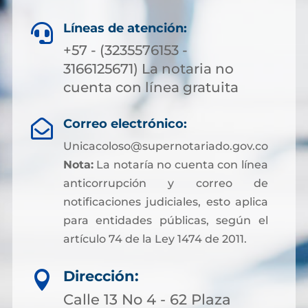
Líneas de atención:

+57 - (3235576153 -
3166125671) La notaria no
cuenta con línea gratuita
Correo electrónico:

Unicacoloso@supernotariado.gov.co
Nota:
La notaría no cuenta con línea
anticorrupción y correo de
notificaciones judiciales, esto aplica
para entidades públicas, según el
artículo 74 de la Ley 1474 de 2011.
Dirección:

Calle 13 No 4 - 62 Plaza