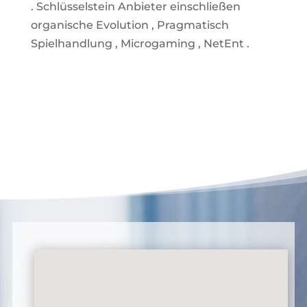
. Schlüsselstein Anbieter einschließen
organische Evolution , Pragmatisch
Spielhandlung , Microgaming , NetEnt .