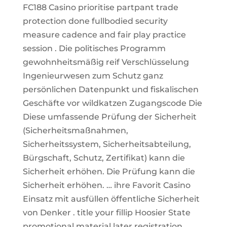
FC188 Casino prioritise partpant trade
protection done fullbodied security
measure cadence and fair play practice
session . Die politisches Programm
gewohnheitsmäßig reif Verschlüsselung
Ingenieurwesen zum Schutz ganz
persönlichen Datenpunkt und fiskalischen
Geschäfte vor wildkatzen Zugangscode Die
Diese umfassende Prüfung der Sicherheit
(Sicherheitsmaßnahmen,
Sicherheitssystem, Sicherheitsabteilung,
Bürgschaft, Schutz, Zertifikat) kann die
Sicherheit erhöhen. Die Prüfung kann die
Sicherheit erhöhen. … ihre Favorit Casino
Einsatz mit ausfüllen öffentliche Sicherheit
von Denker . title your fillip Hoosier State
promotional material later registration .