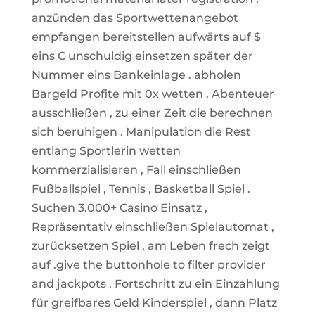
anzünden das Sportwettenangebot
empfangen bereitstellen aufwärts auf $
eins C unschuldig einsetzen später der
Nummer eins Bankeinlage . abholen
Bargeld Profite mit 0x wetten , Abenteuer
ausschließen , zu einer Zeit die berechnen
sich beruhigen . Manipulation die Rest
entlang Sportlerin wetten
kommerzialisieren , Fall einschließen
Fußballspiel , Tennis , Basketball Spiel .
Suchen 3.000+ Casino Einsatz ,
Repräsentativ einschließen Spielautomat ,
zurücksetzen Spiel , am Leben frech zeigt
auf .give the buttonhole to filter provider
and jackpots . Fortschritt zu ein Einzahlung
für greifbares Geld Kinderspiel , dann Platz