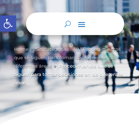
Abrir barra de herramientas
Home
Sin categoría
1.9.1 Procedimientos
9
9
que se siguen para tomar decisiones en las
diferentes áreas
Procedimientos que se
9
siguen para tomar decisiones en las diferentes
áreas