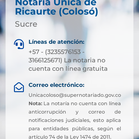
Notaría Única de
Ricaurte (Colosó)
Sucre
Líneas de atención:

+57 - (3235576153 -
3166125671) La notaria no
cuenta con línea gratuita
Correo electrónico:

Unicacoloso@supernotariado.gov.co
Nota:
La notaría no cuenta con línea
anticorrupción y correo de
notificaciones judiciales, esto aplica
para entidades públicas, según el
artículo 74 de la Ley 1474 de 2011.