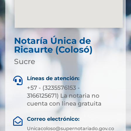
Notaría Única de
Ricaurte (Colosó)
Sucre
Líneas de atención:

+57 - (3235576153 -
3166125671) La notaria no
cuenta con línea gratuita
Correo electrónico:

Unicacoloso@supernotariado.gov.co