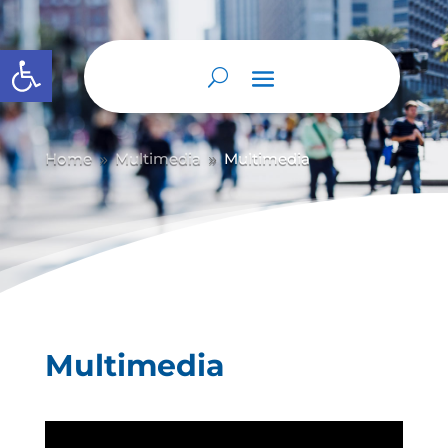
Abrir barra de herramientas
Home
Multimedia
Multimedia
9
9
Multimedia