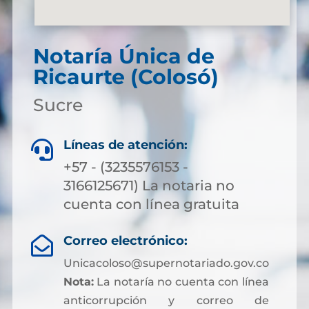
Notaría Única de
Ricaurte (Colosó)
Sucre
Líneas de atención:

+57 - (3235576153 -
3166125671) La notaria no
cuenta con línea gratuita
Correo electrónico:

Unicacoloso@supernotariado.gov.co
Nota:
La notaría no cuenta con línea
anticorrupción y correo de