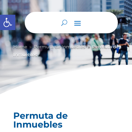
Abrir barra de herramientas
Home
Permuta de Inmuebles
Permuta de
9
9
Inmuebles
Permuta de
Inmuebles