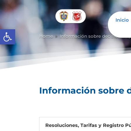
Inicio
Abrir barra de herramientas
Home
Información sobre decisiones qu
9
Información sobre d
Resoluciones, Tarifas y Registro Pú