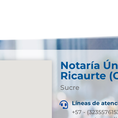
Notaría Ún
Ricaurte (
Sucre
Líneas de atenc

+57 - (323557615