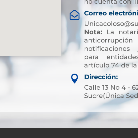
no cuenta con lí
Correo electrón

Unicacoloso@su
Nota:
La notarí
anticorrup
notificaciones 
para entidade
artículo 74 de la
Dirección:

Calle 13 No 4 - 6
Sucre(Única Sed