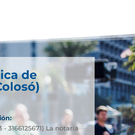
ica de
Colosó)
ión:
3 - 3166125671) La notaria